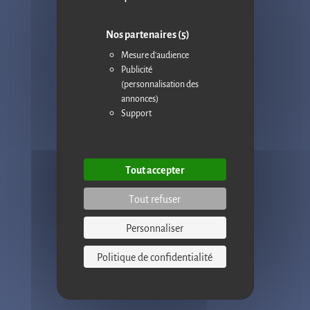
actualités et nos dernières
innovations produits !
Nos partenaires
(5)
Mesure d'audience
Publicité
(personnalisation des
annonces)
Support
Politique de confidentialité
Tout accepter
Tout refuser
Personnaliser
Politique de confidentialité
LA PAUSE CAFÉ, EN MIEUX.