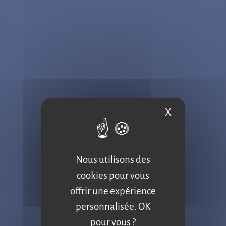
FONTAINES À EAU
X
Masquer le b
Newsletter
Nous utilisons des
Abonnez-vous à la newsletter
cookies pour vous
Fountain et restez connectés :
offrir une expérience
personnalisée. OK
découvrez en avant-première nos
pour vous ?