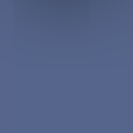
Location machine à café pour entreprises
Boissons chaudes pour entreprises
Biscuits et chocolats pour entreprises
INFORMATIONS
A propos de Fountain
Blog Pause Café
Rejoindre Fountain
Webshop
Investisseurs