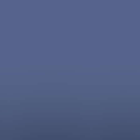
éresse ?
MACHINE À CAFÉ
ouvrir d’autres mod